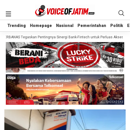
Trending
Trending
Homepage
Homepage
Nasional
Nasional
Pemerintahan
Pemerintahan
Politik
Politik
E
E
RBANAS Tegaskan Pentingnya Sinergi Bank-Fintech untuk Perluas Akses Kredit