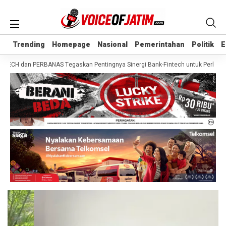
Trending
Trending
Homepage
Homepage
Nasional
Nasional
Pemerintahan
Pemerintahan
Politik
Politik
E
E
ECH dan PERBANAS Tegaskan Pentingnya Sinergi Bank-Fintech untuk Perluas Aks