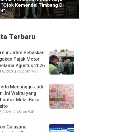
ita Terbaru
rnur Jatim Bebaskan
gakan Pajak Motor
 Selama Agustus 2026
 6, 2026 | 6:22 pm WIB
Perlu Menunggu Jadi
n, Ini Waktu yang
t untuk Mulai Buka
sito
7, 2026 | 2:45 pm WIB
ion Gajayana