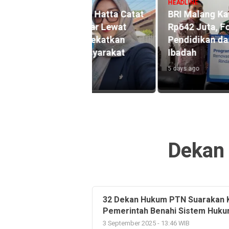
HEADLINE
ekarno Hatta Catat
BRI Malang Kawi Salurkan TJ
0 Miliar Lewat
Rp642 Juta, Fokus Perkuat
ink, Dekatkan
Pendidikan dan Renovasi Ru
an Masyarakat
Ibadah
5 days ago
Dekan 
32 Dekan Hukum PTN Suarakan K
Pemerintah Benahi Sistem Huk
3 September 2025 - 13:46 WIB