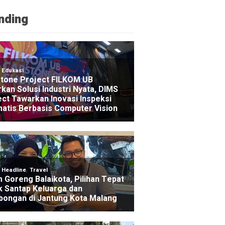
nding
NE
nur Jatim Bebaskan Tunggakan Pajak Motor Ojol Se
s ago