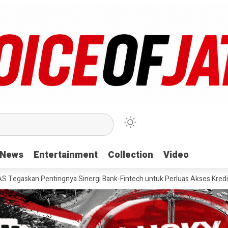
News
News
Entertainment
Entertainment
Collection
Collection
Video
Video
entingnya Sinergi Bank-Fintech untuk Perluas Akses Kredit Nasional