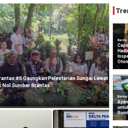
Tre
HEADLI
gkan Pelestarian Sungai Lewat Ritual
Guber
rantas
2026
15 hour