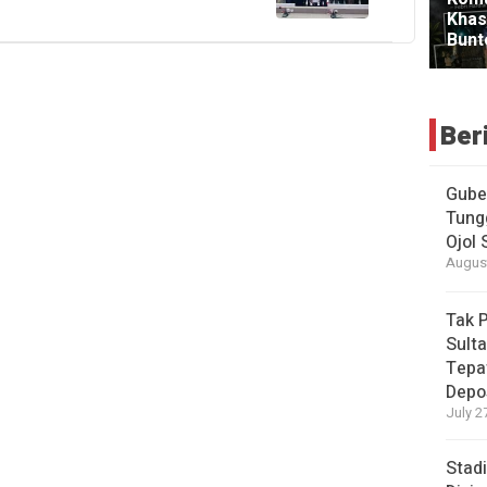
Ber
Gube
Tung
Ojol
August
Tak 
Sulta
Tepa
Depo
July 2
Stad