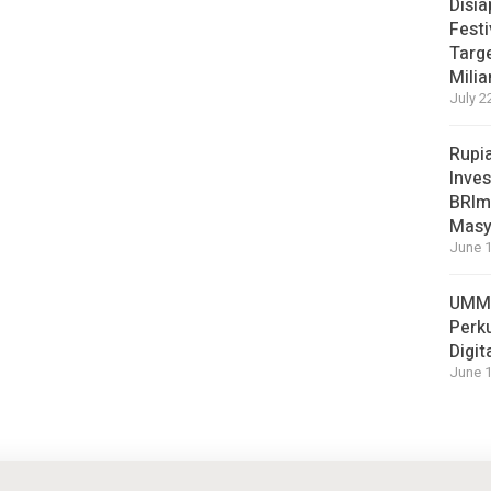
Disi
Festi
Targ
Milia
July 2
Rupi
Inves
BRImo
Masy
June 1
UMM 
Perk
Digit
June 1