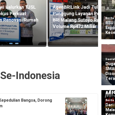
HEADLINE
SL
AgenBRILink Jadi Tulang
HEADLI
Punggung Layanan Perbankan,
BRI R
mah
BRI Malang Sutoyo Raih Sales
Akse
Volume Rp472 Miliar
104.2
6 days ago
4 days 
Se-Indonesia
epedulian Bangsa, Dorong
um