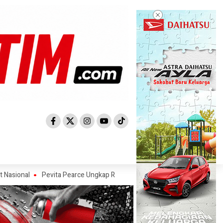
Pevita Pearce Ungkap Rahasia Mengelola Finansial Bareng Sahabat