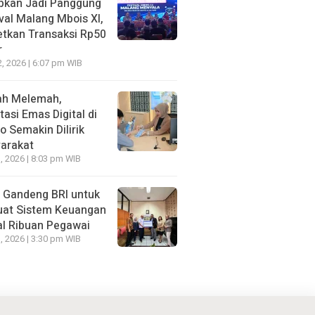
apkan Jadi Panggung
val Malang Mbois XI,
etkan Transaksi Rp50
r
2, 2026 | 6:07 pm WIB
ah Melemah,
tasi Emas Digital di
 Semakin Dilirik
arakat
, 2026 | 8:03 pm WIB
Gandeng BRI untuk
uat Sistem Keuangan
al Ribuan Pegawai
, 2026 | 3:30 pm WIB