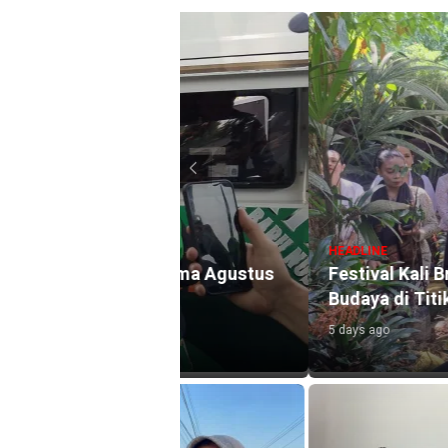
HEADLINE
l Selama Agustus
Festival Kali Brantas #5 Gaun
Budaya di Titik Nol Sumber B
5 days ago