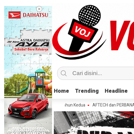
Home
Home
Trending
Trending
Headline
Headline
 Juta Lebih Nasabah di Tahun Kedua
AFTECH dan PERBANAS Tegaskan P