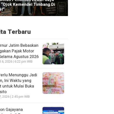
ita Terbaru
rnur Jatim Bebaskan
gakan Pajak Motor
 Selama Agustus 2026
 6, 2026 | 6:22 pm WIB
Perlu Menunggu Jadi
n, Ini Waktu yang
t untuk Mulai Buka
sito
7, 2026 | 2:45 pm WIB
ion Gajayana