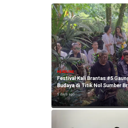
HEADLINE
l Selama Agustus
Festival Kali Brantas #5 Gaun
Budaya di Titik Nol Sumber B
5 days ago