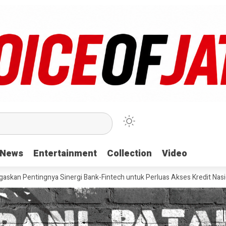
News
News
Entertainment
Entertainment
Collection
Collection
Video
Video
gnya Sinergi Bank-Fintech untuk Perluas Akses Kredit Nasional
Pe