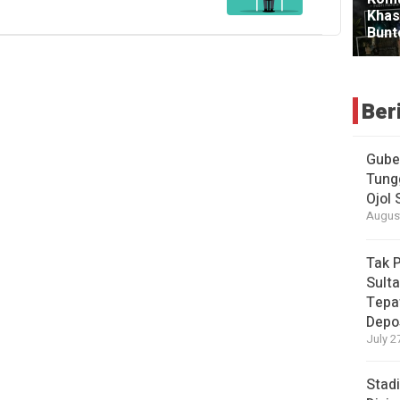
Ber
Gube
Tung
Ojol
August
Tak 
Sulta
Tepa
Depo
July 2
Stad