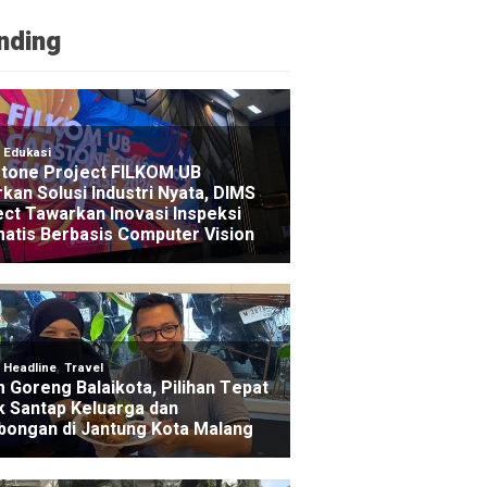
nding
NE
nur Jatim Bebaskan Tunggakan Pajak Motor Ojol Se
go