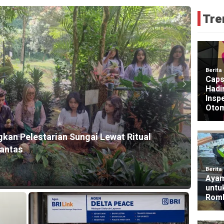
Tre
HEADLI
gkan Pelestarian Sungai Lewat Ritual
Guber
rantas
2026
1 day a