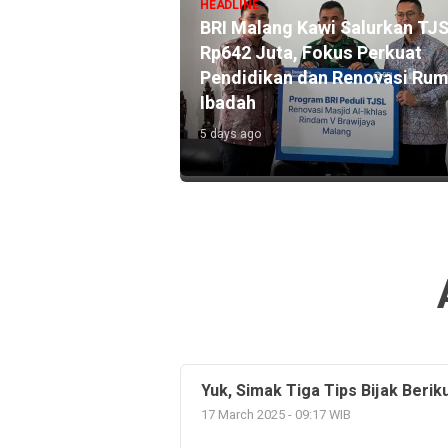
HEADLINE
ekarno Hatta Catat
BRI Malang Kawi Salurkan TJ
0 Miliar Lewat
Rp642 Juta, Fokus Perkuat
ink, Dekatkan
Pendidikan dan Renovasi Ru
an Masyarakat
Ibadah
5 days ago
Yuk, Simak Tiga Tips Bijak Beri
17 March 2025 - 09:17 WIB