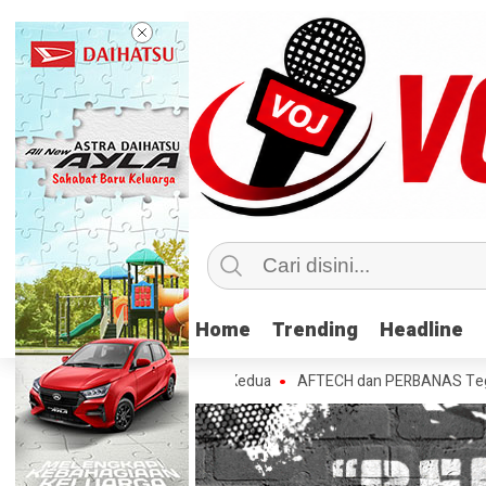
Home
Home
Trending
Trending
Headline
Headline
 Lebih Nasabah di Tahun Kedua
AFTECH dan PERBANAS Tegaskan Pentin