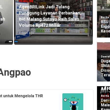
HEADLINE
SL
AgenBRILink Jadi Tulang
HEADLI
Punggung Layanan Perbankan,
BRI R
mah
BRI Malang Sutoyo Raih Sales
Akse
Volume Rp472 Miliar
104.2
6 days ago
5 days 
Angpao
kut untuk Mengelola THR