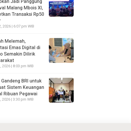
apkan Jadi Panggung
val Malang Mbois XI,
etkan Transaksi Rp50
r
2, 2026 | 6:07 pm WIB
ah Melemah,
tasi Emas Digital di
 Semakin Dilirik
arakat
, 2026 | 8:03 pm WIB
Gandeng BRI untuk
uat Sistem Keuangan
al Ribuan Pegawai
, 2026 | 3:30 pm WIB