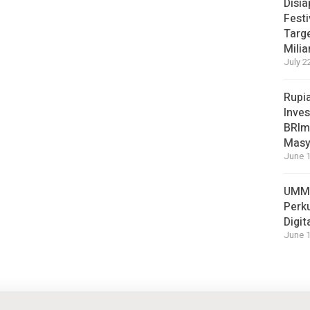
Disi
Festi
Targ
Milia
July 2
Rupi
Inves
BRImo
Masy
June 1
UMM 
Perk
Digit
June 1