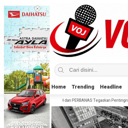
Home
Home
Trending
Trending
Headline
Headline
i Tahun Kedua
AFTECH dan PERBANAS Tegaskan Pentingnya Sinergi Ba