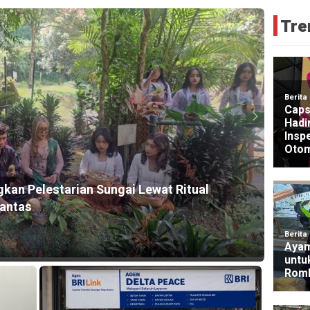
Tre
HEADLI
gkan Pelestarian Sungai Lewat Ritual
Guber
rantas
2026
10 hour