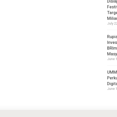
Disi
Festi
Targ
Milia
July 2
Rupi
Inves
BRImo
Masy
June 1
UMM 
Perk
Digit
June 1