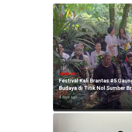
HEADLINE
l Selama Agustus
Festival Kali Brantas #5 Gaun
Budaya di Titik Nol Sumber B
4 days ago