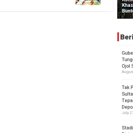
Ber
Gube
Tung
Ojol
August
Tak 
Sulta
Tepa
Depo
July 2
Stad