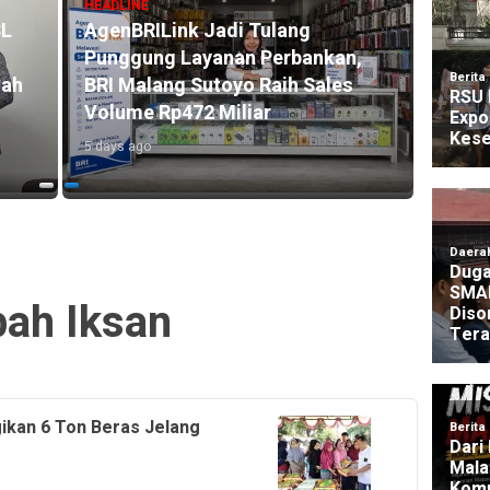
HEADLINE
SL
AgenBRILink Jadi Tulang
HEADLI
Punggung Layanan Perbankan,
BRI R
mah
BRI Malang Sutoyo Raih Sales
Akse
Volume Rp472 Miliar
104.2
5 days ago
4 days 
ah Iksan
ikan 6 Ton Beras Jelang