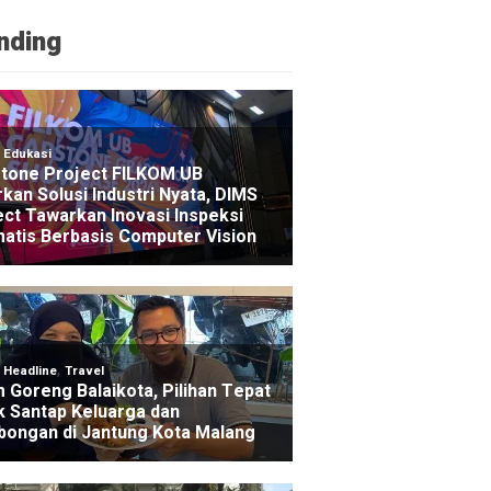
nding
NE
nur Jatim Bebaskan Tunggakan Pajak Motor Ojol Se
s ago