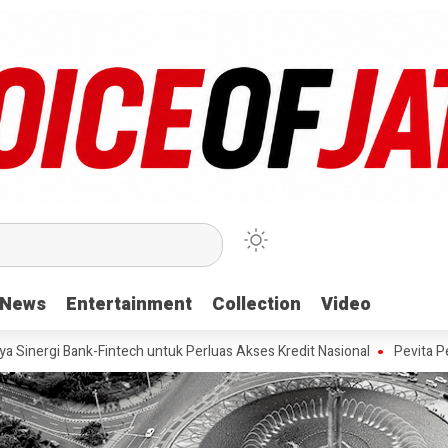
News
News
Entertainment
Entertainment
Collection
Collection
Video
Video
nk-Fintech untuk Perluas Akses Kredit Nasional
Pevita Pearce Ungk