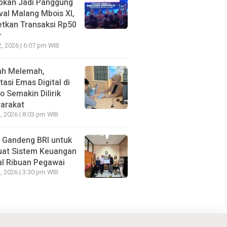
apkan Jadi Panggung
val Malang Mbois XI,
etkan Transaksi Rp50
r
2, 2026 | 6:07 pm WIB
ah Melemah,
tasi Emas Digital di
 Semakin Dilirik
arakat
, 2026 | 8:03 pm WIB
Gandeng BRI untuk
uat Sistem Keuangan
al Ribuan Pegawai
, 2026 | 3:30 pm WIB