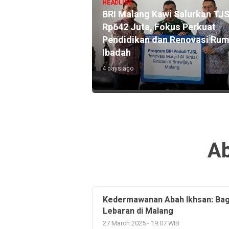
HEADLINE
ekarno Hatta Catat
BRI Malang Kawi Salurkan TJ
0 Miliar Lewat
Rp642 Juta, Fokus Perkuat
ink, Dekatkan
Pendidikan dan Renovasi Ru
an Masyarakat
Ibadah
4 days ago
Ab
Kedermawanan Abah Ikhsan: Bag
Lebaran di Malang
27 March 2025 - 19:07 WIB