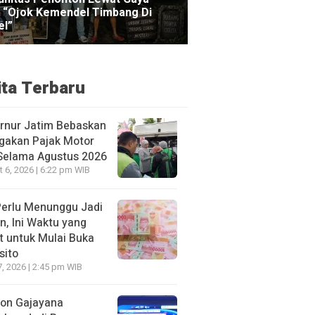
ita Terbaru
rnur Jatim Bebaskan
gakan Pajak Motor
 Selama Agustus 2026
 6, 2026 | 6:22 pm WIB
Perlu Menunggu Jadi
n, Ini Waktu yang
t untuk Mulai Buka
sito
7, 2026 | 2:45 pm WIB
ion Gajayana