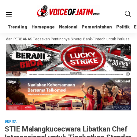
Trending
Trending
Homepage
Homepage
Nasional
Nasional
Pemerintahan
Pemerintahan
Politik
Politik
E
E
an PERBANAS Tegaskan Pentingnya Sinergi Bank-Fintech untuk Perluas Akses K
BERITA
STIE Malangkucecwara Libatkan Chef