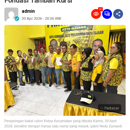
Fondasi Tambah Kursi
26
admin
30 Apr 2026 - 20:36 WIB
Perbesar
Penjaringan bakal calon Ketua Kecamatan yang dibuka Kamis, 30 April
2026, berakhir dengan hanya satu nama yang masuk, yakni Nedy Zunaedi.