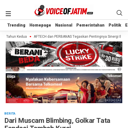
Trending
Trending
Homepage
Homepage
Nasional
Nasional
Pemerintahan
Pemerintahan
Politik
Politik
E
E
 Tahun Kedua
AFTECH dan PERBANAS Tegaskan Pentingnya Sinergi Bank-Fintec
BERITA
Dari Muscam Blimbing, Golkar Tata