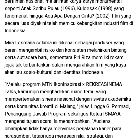
perfilman nasional, melahirkan karya-karya monumental
seperti Anak Seribu Pulau (1996), Kuldesak (1998) yang
fenomenal, hingga Ada Apa Dengan Cinta? (2002), film yang
secara luas diyakini telah memicu kebangkitan industri film di
Indonesia.
Mira Lesmana selama ini dikenal sebagai produser yang
berani mengambil risiko dan konsisten melahirkan bintang
serta sutradara baru, sementara Riri Riza memiliki rekam
jejak tak terbantahkan dalam mengarahkan film yang kaya
akan isu sosio-kultural dan identitas Indonesia.
“Melalui program MTN IkonInspirasi x REKREASINEMA
Talks, kami ingin menghadirkan ruang temu yang
mempertemukan sineas nasional dengan sivitas akademika
serta komunitas kreatif di Malang,” jelas Lingga G. Permadi,
Penanggung Jawab Program sekaligus Ketua ISMAYA,
mengenai tujuan acara. Ia menambahkan, “Audiens
diharapkan tidak hanya menyimak perjalanan karier para
narasumber, tetapi juga meresapi nilai, strategi, dan