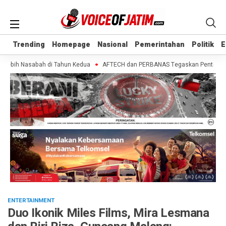
Trending
Trending
Homepage
Homepage
Nasional
Nasional
Pemerintahan
Pemerintahan
Politik
Politik
E
E
ebih Nasabah di Tahun Kedua
AFTECH dan PERBANAS Tegaskan Pentingnya Sine
ENTERTAINMENT
Duo Ikonik Miles Films, Mira Lesmana