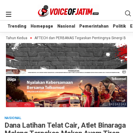
Trending
Trending
Homepage
Homepage
Nasional
Nasional
Pemerintahan
Pemerintahan
Politik
Politik
E
E
i Tahun Kedua
AFTECH dan PERBANAS Tegaskan Pentingnya Sinergi Bank-Finte
NASIONAL
Dana Latihan Telat Cair, Atlet Binaraga