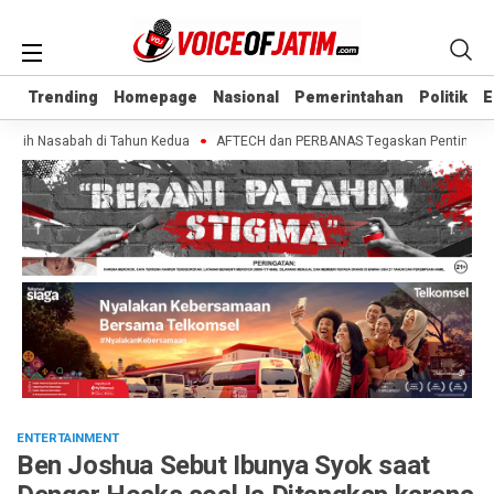
Trending
Trending
Homepage
Homepage
Nasional
Nasional
Pemerintahan
Pemerintahan
Politik
Politik
E
E
bih Nasabah di Tahun Kedua
AFTECH dan PERBANAS Tegaskan Pentingnya Siner
ENTERTAINMENT
Ben Joshua Sebut Ibunya Syok saat