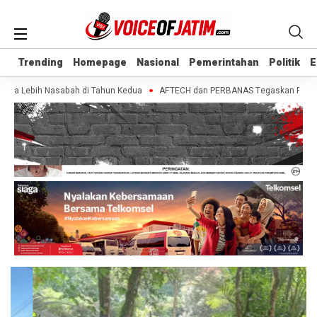
Trending
Trending
Homepage
Homepage
Nasional
Nasional
Pemerintahan
Pemerintahan
Politik
Politik
E
E
uta Lebih Nasabah di Tahun Kedua
AFTECH dan PERBANAS Tegaskan Pentingnya