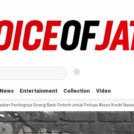
News
News
Entertainment
Entertainment
Collection
Collection
Video
Video
a Sinergi Bank-Fintech untuk Perluas Akses Kredit Nasional
Pevit