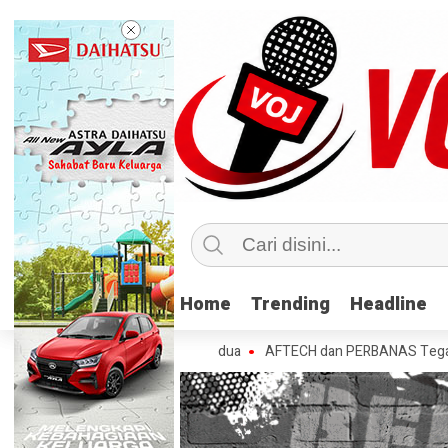
Home
Home
Trending
Trending
Headline
Headline
bih Nasabah di Tahun Kedua
AFTECH dan PERBANAS Tegaskan Pentingny