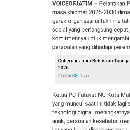
VOICEOFJATIM
– Pelantikan 
masa khidmat 2025-2030 dimanf
gerak organisasi untuk lima ta
sosial yang berlangsung cepa
komitmennya untuk mengambil
persoalan yang dihadapi perem
Gubernur Jatim Bebaskan Tunggak
2026
admin
1 day
Ketua PC Fatayat NU Kota Mal
yang muncul saat ini tidak la
teknologi digital, meningkatn
anak, persoalan kesehatan men
isu yang harus direspons secar