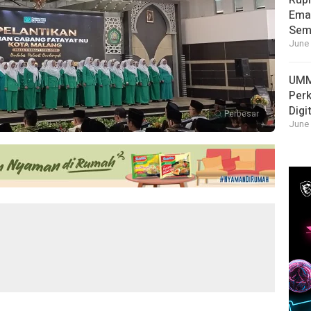
Rupi
Emas
Sema
June 
UMM
Per
Digi
Perbesar
June 