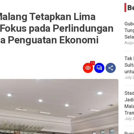
B
Malang Tetapkan Lima
Gub
, Fokus pada Perlindungan
Tung
a Penguatan Ekonomi
Sel
Augus
Tak 
15
Sult
untu
July 
Stad
Jadi
Mala
Tran
July 