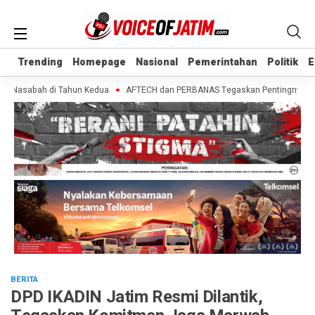
Trending
Trending
Homepage
Homepage
Nasional
Nasional
Pemerintahan
Pemerintahan
Politik
Politik
E
E
 Nasabah di Tahun Kedua
AFTECH dan PERBANAS Tegaskan Pentingnya Sinergi 
BERITA
DPD IKADIN Jatim Resmi Dilantik,