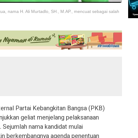
a, nama H. Ali Murtadlo, SH., M.AP., mencuat sebagai salah
ernal Partai Kebangkitan Bangsa (PKB)
jukkan geliat menjelang pelaksanaan
 Sejumlah nama kandidat mulai
akin berkembangnya agenda penentuan