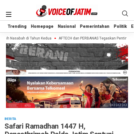
Trending
Trending
Homepage
Homepage
Nasional
Nasional
Pemerintahan
Pemerintahan
Politik
Politik
E
E
bih Nasabah di Tahun Kedua
AFTECH dan PERBANAS Tegaskan Pentingnya Siner
BERITA
Safari Ramadhan 1447 H,