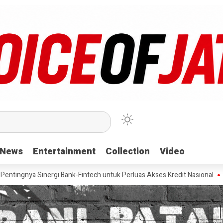
News
News
Entertainment
Entertainment
Collection
Collection
Video
Video
ergi Bank-Fintech untuk Perluas Akses Kredit Nasional
Pevita Pea