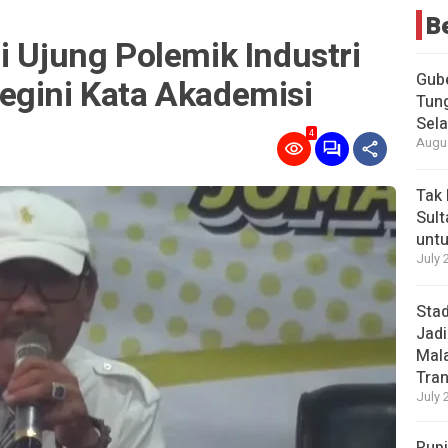
B
i Ujung Polemik Industri
Gub
egini Kata Akademisi
Tung
Sel
4
Augus
Tak 
Sult
untu
July 
Stad
Jadi
Mala
Tran
July 