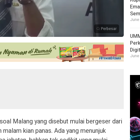
Rupi
Emas
Sema
June 
Perbesar
UMM
Per
Digi
June 
oal Malang yang disebut mulai bergeser dari
an malam kian panas. Ada yang menunjuk