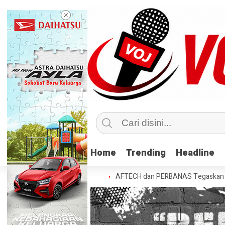
Home
Home
Trending
Trending
Headline
Headline
asabah di Tahun Kedua
AFTECH dan PERBANAS Tegaskan Pentingnya Sin