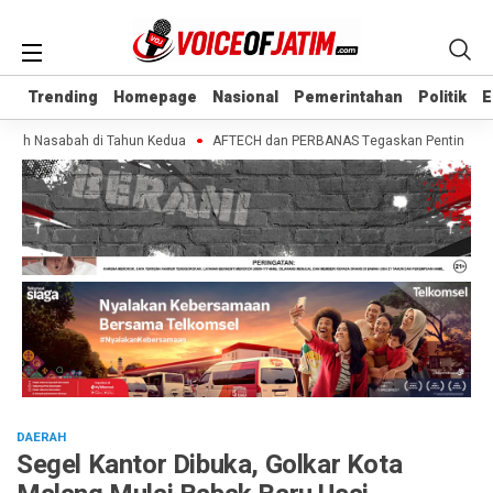
Trending
Trending
Homepage
Homepage
Nasional
Nasional
Pemerintahan
Pemerintahan
Politik
Politik
E
E
bih Nasabah di Tahun Kedua
AFTECH dan PERBANAS Tegaskan Pentingnya Siner
DAERAH
Segel Kantor Dibuka, Golkar Kota