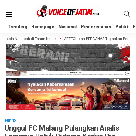
Trending
Trending
Homepage
Homepage
Nasional
Nasional
Pemerintahan
Pemerintahan
Politik
Politik
E
E
 Lebih Nasabah di Tahun Kedua
AFTECH dan PERBANAS Tegaskan Pentingnya Si
BERITA
Unggul FC Malang Pulangkan Analis