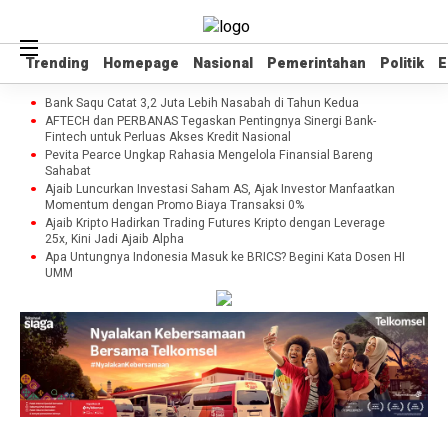
Trending
Trending
Homepage
Homepage
Nasional
Nasional
Pemerintahan
Pemerintahan
Politik
Politik
E
E
Bank Saqu Catat 3,2 Juta Lebih Nasabah di Tahun Kedua
AFTECH dan PERBANAS Tegaskan Pentingnya Sinergi Bank-
Fintech untuk Perluas Akses Kredit Nasional
Pevita Pearce Ungkap Rahasia Mengelola Finansial Bareng
Sahabat
Ajaib Luncurkan Investasi Saham AS, Ajak Investor Manfaatkan
Momentum dengan Promo Biaya Transaksi 0%
Ajaib Kripto Hadirkan Trading Futures Kripto dengan Leverage
25x, Kini Jadi Ajaib Alpha
Apa Untungnya Indonesia Masuk ke BRICS? Begini Kata Dosen HI
UMM