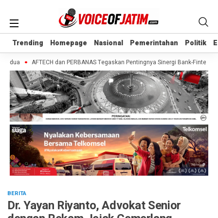
Trending
Trending
Homepage
Homepage
Nasional
Nasional
Pemerintahan
Pemerintahan
Politik
Politik
E
E
dua
AFTECH dan PERBANAS Tegaskan Pentingnya Sinergi Bank-Fintech untuk 
BERITA
Dr. Yayan Riyanto, Advokat Senior