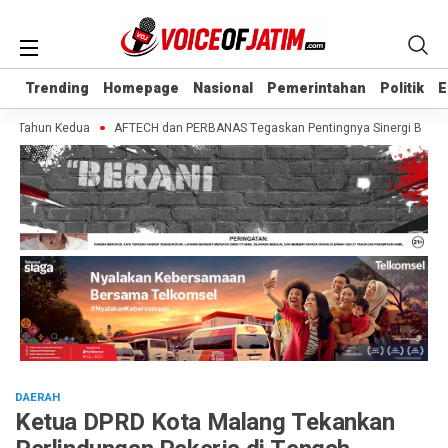
Trending
Trending
Homepage
Homepage
Nasional
Nasional
Pemerintahan
Pemerintahan
Politik
Politik
E
E
i Tahun Kedua
AFTECH dan PERBANAS Tegaskan Pentingnya Sinergi Bank-Finte
DAERAH
Ketua DPRD Kota Malang Tekankan