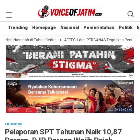
Trending
Trending
Homepage
Homepage
Nasional
Nasional
Pemerintahan
Pemerintahan
Politik
Politik
E
E
Lebih Nasabah di Tahun Kedua
AFTECH dan PERBANAS Tegaskan Pentingnya Sin
EKONOMI
Pelaporan SPT Tahunan Naik 10,87