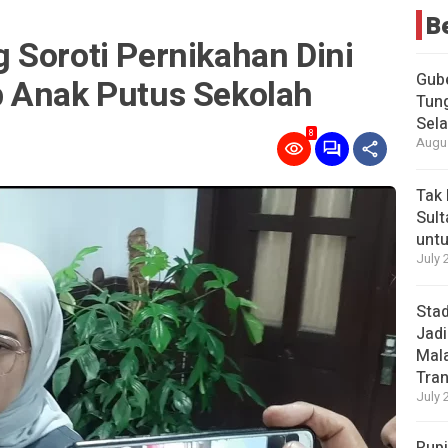
B
 Soroti Pernikahan Dini
Gub
 Anak Putus Sekolah
Tung
Sel
8
Augus
Tak 
Sult
untu
July 
Stad
Jadi
Mala
Tran
July 