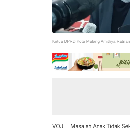
Ketua DPRD Kota Malang Amithya Ratnangg
VOJ – Masalah Anak Tidak Sek