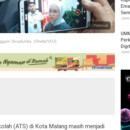
Rupi
Emas
Sema
June 
Perbesar
UMM
Per
ani Sirraduhita. (Shelly/VOJ)
Digi
June 
olah (ATS) di Kota Malang masih menjadi