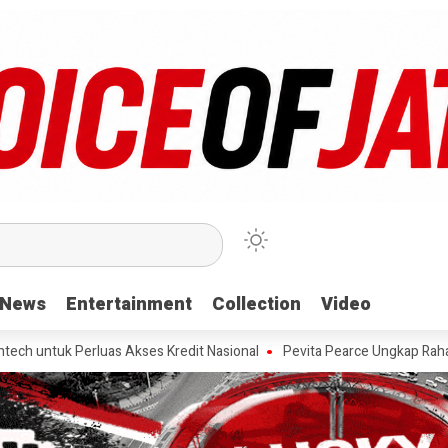
News
News
Entertainment
Entertainment
Collection
Collection
Video
Video
erluas Akses Kredit Nasional
Pevita Pearce Ungkap Rahasia Mengelo