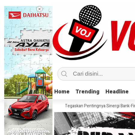
Home
Home
Trending
Trending
Headline
Headline
TECH dan PERBANAS Tegaskan Pentingnya Sinergi Bank-Fintech untuk P