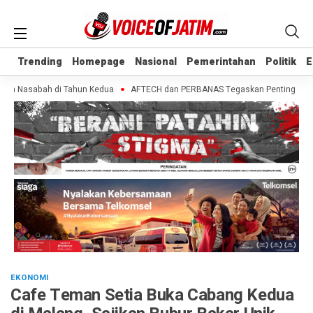
Trending
Trending
Homepage
Homepage
Nasional
Nasional
Pemerintahan
Pemerintahan
Politik
Politik
E
E
ih Nasabah di Tahun Kedua
AFTECH dan PERBANAS Tegaskan Pentingnya Sinerg
EKONOMI
Cafe Teman Setia Buka Cabang Kedua