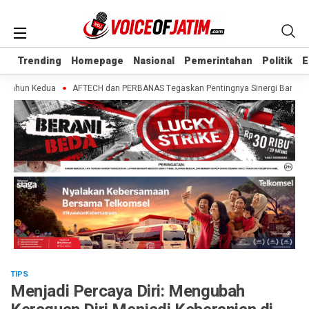
Trending
Trending
Homepage
Homepage
Nasional
Nasional
Pemerintahan
Pemerintahan
Politik
Politik
E
E
Tahun Kedua
AFTECH dan PERBANAS Tegaskan Pentingnya Sinergi Bank-Fintech
TIPS
Menjadi Percaya Diri: Mengubah