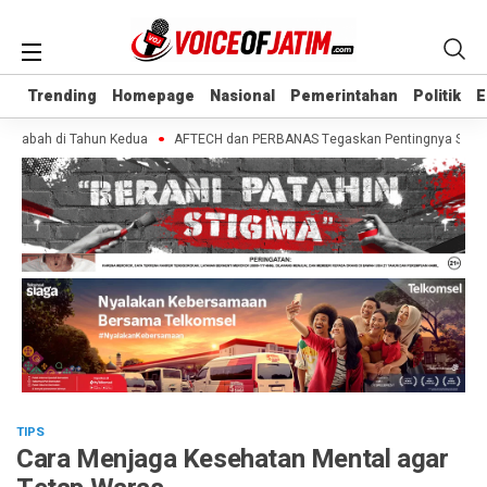
Trending
Trending
Homepage
Homepage
Nasional
Nasional
Pemerintahan
Pemerintahan
Politik
Politik
E
E
sabah di Tahun Kedua
AFTECH dan PERBANAS Tegaskan Pentingnya Sinergi Ban
TIPS
Cara Menjaga Kesehatan Mental agar