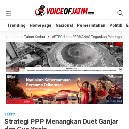
Trending
Trending
Homepage
Homepage
Nasional
Nasional
Pemerintahan
Pemerintahan
Politik
Politik
E
E
h Nasabah di Tahun Kedua
AFTECH dan PERBANAS Tegaskan Pentingnya Sinergi
BERITA
Strategi PPP Menangkan Duet Ganjar