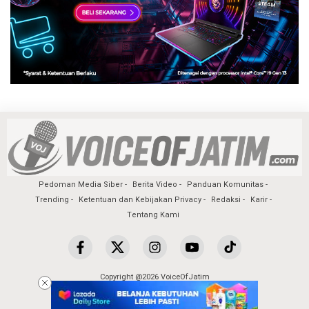
Pedoman Media Siber
Berita Video
Panduan Komunitas
Trending
Ketentuan dan Kebijakan Privacy
Redaksi
Karir
Tentang Kami
Copyright @2026 VoiceOfJatim
All Rights Reserved