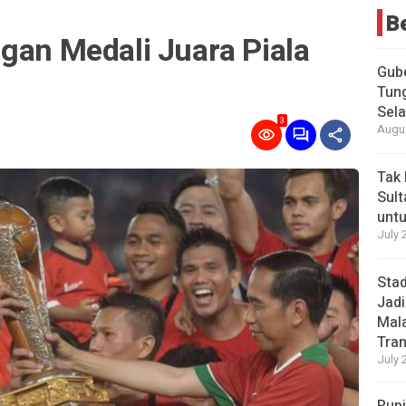
B
gan Medali Juara Piala
Gub
Tung
Sel
3
Augus
Tak 
Sult
untu
July 
Stad
Jadi
Mala
Tran
July 