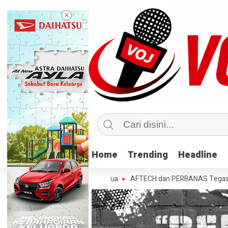
Home
Home
Trending
Trending
Headline
Headline
h Nasabah di Tahun Kedua
AFTECH dan PERBANAS Tegaskan Pentingnya 