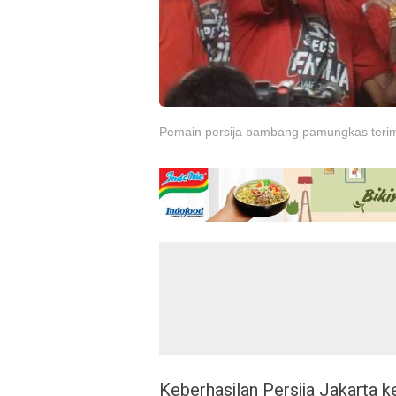
Pemain persija bambang pamungkas terima 
Keberhasilan Persija Jakarta k