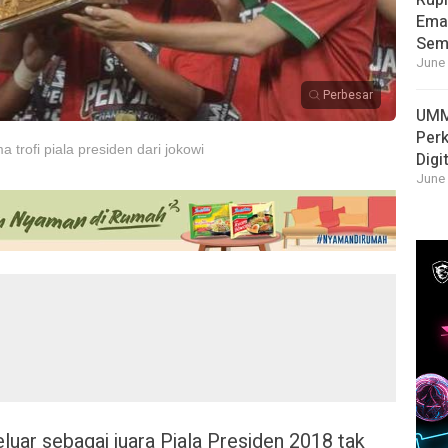
Rupi
Emas
Sema
June 
Perbesar
UMM
Per
trofi piala presiden dari jokowi
Digi
June 
eluar sebagai juara Piala Presiden 2018 tak