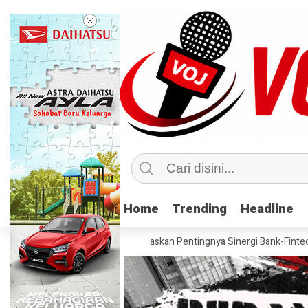
Home
Home
Trending
Trending
Headline
Headline
 dan PERBANAS Tegaskan Pentingnya Sinergi Bank-Fintech untuk Perlu