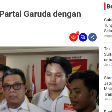
B
 Partai Garuda dengan
Gub
Tung
Sel
5
Augus
Tak 
Sult
untu
July 
Stad
Jadi
Mala
Tran
July 