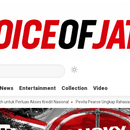
News
News
Entertainment
Entertainment
Collection
Collection
Video
Video
as Akses Kredit Nasional
Pevita Pearce Ungkap Rahasia Mengelola F