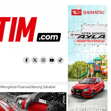
inansial Bareng Sahabat
Ajaib Luncurkan Investasi Saham AS, Ajak 