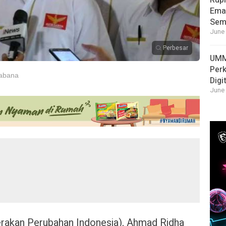
Rupi
Emas
Sema
June 
Perbesar
UMM
Per
sabana
Digi
June 
rakan Perubahan Indonesia), Ahmad Ridha