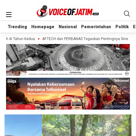
Trending
Trending
Homepage
Homepage
Nasional
Nasional
Pemerintahan
Pemerintahan
Politik
Politik
E
E
ah di Tahun Kedua
AFTECH dan PERBANAS Tegaskan Pentingnya Sinergi Bank-