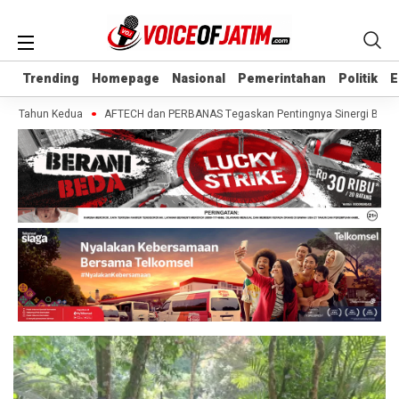
Trending
Trending
Homepage
Homepage
Nasional
Nasional
Pemerintahan
Pemerintahan
Politik
Politik
E
E
di Tahun Kedua
AFTECH dan PERBANAS Tegaskan Pentingnya Sinergi Bank-Fint