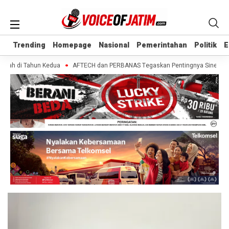
Trending
Trending
Homepage
Homepage
Nasional
Nasional
Pemerintahan
Pemerintahan
Politik
Politik
E
E
bah di Tahun Kedua
AFTECH dan PERBANAS Tegaskan Pentingnya Sinergi Bank-