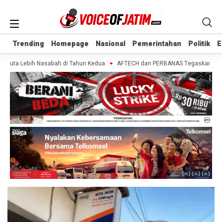
Trending
Trending
Homepage
Homepage
Nasional
Nasional
Pemerintahan
Pemerintahan
Politik
Politik
E
E
 Juta Lebih Nasabah di Tahun Kedua
AFTECH dan PERBANAS Tegaskan Pentingn