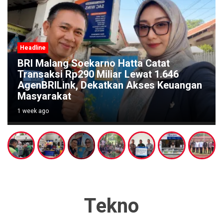
Headline
ekarno Hatta Catat
0 Miliar Lewat 1.646
Festival Kali Bra
Dekatkan Akses Keuangan
Pelestarian Sunga
di Titik Nol Sumb
1 week ago
Tekno