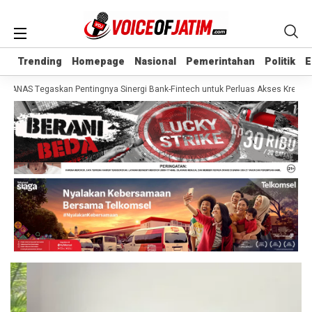
Trending
Trending
Homepage
Homepage
Nasional
Nasional
Pemerintahan
Pemerintahan
Politik
Politik
E
E
NAS Tegaskan Pentingnya Sinergi Bank-Fintech untuk Perluas Akses Kredit Nas