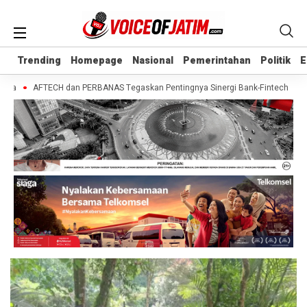
Trending
Trending
Homepage
Homepage
Nasional
Nasional
Pemerintahan
Pemerintahan
Politik
Politik
E
E
ua
AFTECH dan PERBANAS Tegaskan Pentingnya Sinergi Bank-Fintech untuk Pe