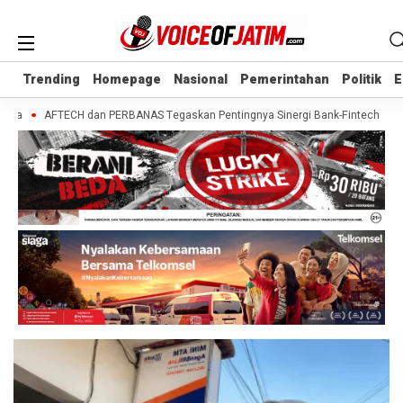
Trending
Trending
Homepage
Homepage
Nasional
Nasional
Pemerintahan
Pemerintahan
Politik
Politik
E
E
ua
AFTECH dan PERBANAS Tegaskan Pentingnya Sinergi Bank-Fintech untuk P