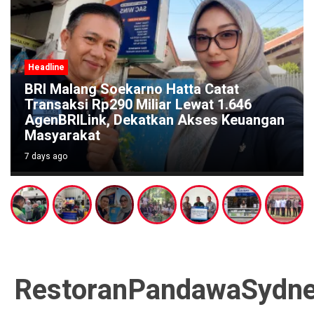
Headline
Festival Kali Brantas #5 Gaungkan
Pelestarian Sungai Lewat Ritual Budaya
di Titik Nol Sumber Brantas
7 days ago
RestoranPandawaSydn