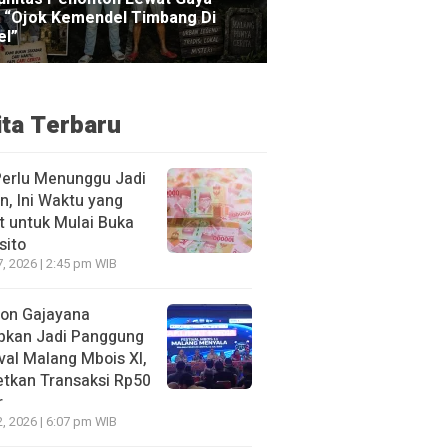
ita Terbaru
Perlu Menunggu Jadi
n, Ini Waktu yang
t untuk Mulai Buka
sito
7, 2026 | 2:45 pm WIB
ion Gajayana
apkan Jadi Panggung
val Malang Mbois XI,
etkan Transaksi Rp50
r
2, 2026 | 6:07 pm WIB