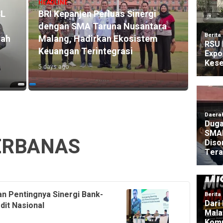
HEADLINE
HEADLI
SL
BRI Kepanjen Perluas Sinergi
BRI M
dengan SMA Taruna Nusantara
Trans
mah
Malang, Hadirkan Ekosistem
1.646
Keuangan Terintegrasi
Akse
5 days ago
3 days 
ERBANAS
 Pentingnya Sinergi Bank-
dit Nasional