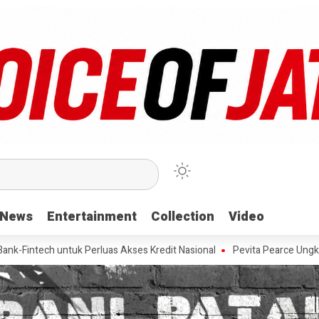
News
News
Entertainment
Entertainment
Collection
Collection
Video
Video
 untuk Perluas Akses Kredit Nasional
Pevita Pearce Ungkap Rahasi