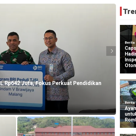
Tre
HEADLI
L Rp642 Juta, Fokus Perkuat Pendidikan
BRI R
BRILi
3 days 