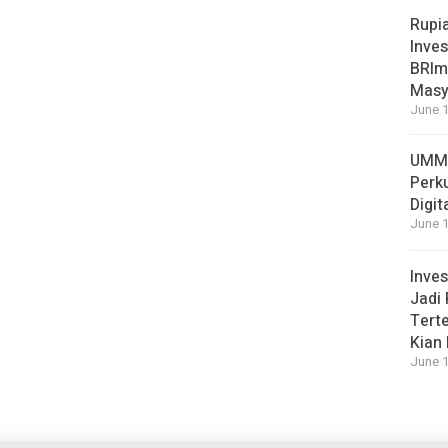
Rupi
Inves
BRImo
Masy
June 1
UMM 
Perk
Digit
June 1
Inves
Jadi 
Terte
Kian
June 1