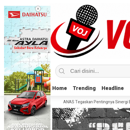
Home
Home
Trending
Trending
Headline
Headline
dua
AFTECH dan PERBANAS Tegaskan Pentingnya Sinergi Bank-Fintech