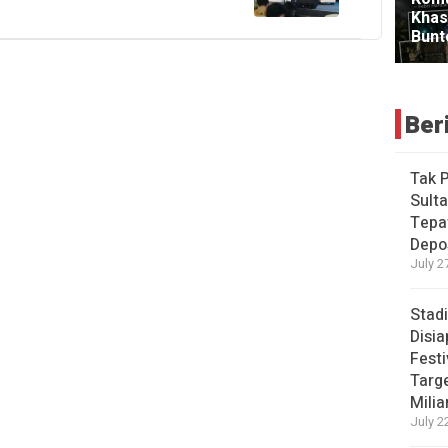
Ber
Tak 
Sulta
Tepa
Depo
July 2
Stad
Disi
Festi
Targ
Milia
July 2