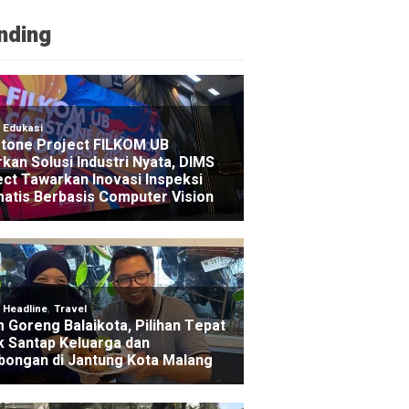
nding
NE
egion 13 Malang Perluas Akses Layanan Keuangan Le
nk Agen
ago