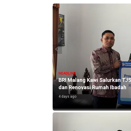
HEADLINE
n Lewat 104.271
BRI Malang Kawi Salurkan TJS
dan Renovasi Rumah Ibadah
4 days ago