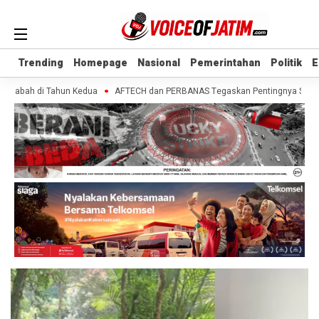
Trending
Trending
Homepage
Homepage
Nasional
Nasional
Pemerintahan
Pemerintahan
Politik
Politik
E
E
asabah di Tahun Kedua
AFTECH dan PERBANAS Tegaskan Pentingnya Sinergi Ba