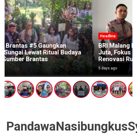
Headline
BRI Malang Kawi Salurkan TJSL Rp642
Juta, Fokus Perkuat Pendidikan dan
Renovasi Rumah Ibadah
5 days ago
PandawaNasibungkusS