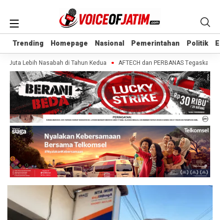
Trending
Trending
Homepage
Homepage
Nasional
Nasional
Pemerintahan
Pemerintahan
Politik
Politik
E
E
2 Juta Lebih Nasabah di Tahun Kedua
AFTECH dan PERBANAS Tegaskan Penting