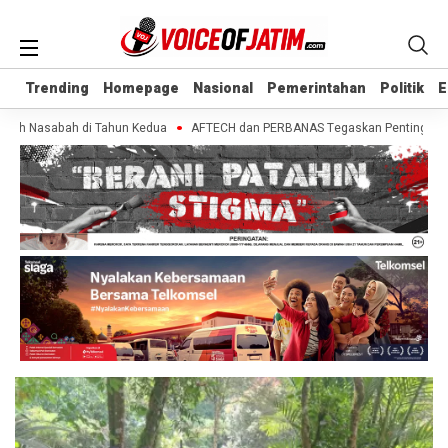
Trending
Trending
Homepage
Homepage
Nasional
Nasional
Pemerintahan
Pemerintahan
Politik
Politik
E
E
bih Nasabah di Tahun Kedua
AFTECH dan PERBANAS Tegaskan Pentingnya Siner