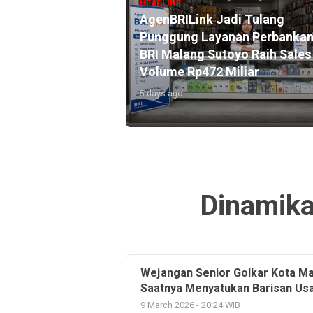
HEADLINE
rantas #5
AgenBRILink Jadi Tulang
starian Sungai
Punggung Layanan Perbankan
daya di Titik Nol
BRI Malang Sutoyo Raih Sales
s
Volume Rp472 Miliar
5 days ago
Dinamika
Wejangan Senior Golkar Kota Ma
Saatnya Menyatukan Barisan Usa
9 March 2026 - 20:24 WIB