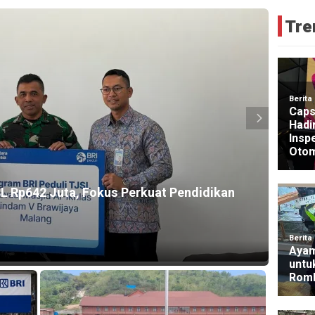
Tre
HEADLI
L Rp642 Juta, Fokus Perkuat Pendidikan
BRI R
BRILi
3 days 