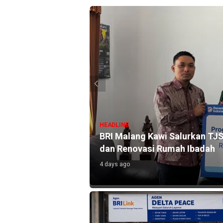
HEADLINE
n Lewat 104.271
BRI Malang Kawi Salurkan TJS
dan Renovasi Rumah Ibadah
4 days ago