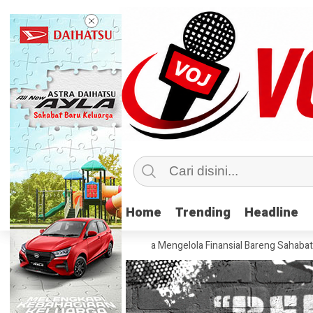
Home
Home
Trending
Trending
Headline
Headline
ta Pearce Ungkap Rahasia Mengelola Finansial Bareng Sahabat
Ajaib 