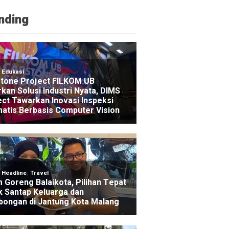
nding
NE
egion 13 Malang Perluas Akses Layanan Keuangan Le
nk Agen
ago