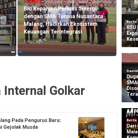
HEADLINE
HEADLI
BRI Kepanjen Perluas Sinergi
BRI M
,
dengan SMA Taruna Nusantara
Trans
Malang, Hadirkan Ekosistem
1.646
Keuangan Terintegrasi
Akse
5 days ago
4 days 
 Internal Golkar
lang Pada Pengurus Baru:
i Gejolak Musda