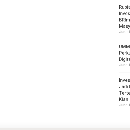
Rupi
Inves
BRImo
Masy
June 1
UMM 
Perk
Digit
June 1
Inves
Jadi 
Terte
Kian
June 1