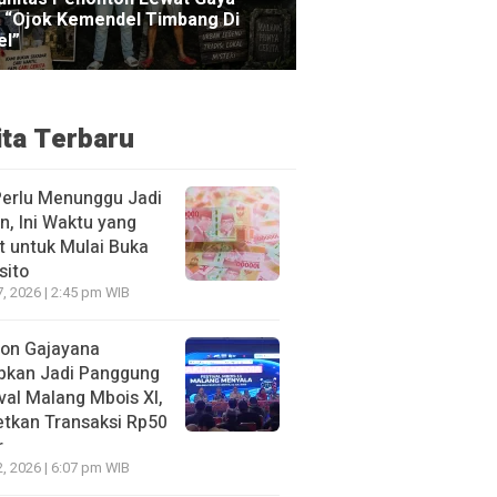
ita Terbaru
Perlu Menunggu Jadi
n, Ini Waktu yang
t untuk Mulai Buka
sito
7, 2026 | 2:45 pm WIB
ion Gajayana
apkan Jadi Panggung
val Malang Mbois XI,
etkan Transaksi Rp50
r
2, 2026 | 6:07 pm WIB