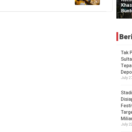
Ber
Tak 
Sulta
Tepa
Depo
July 2
Stad
Disi
Festi
Targ
Milia
July 2