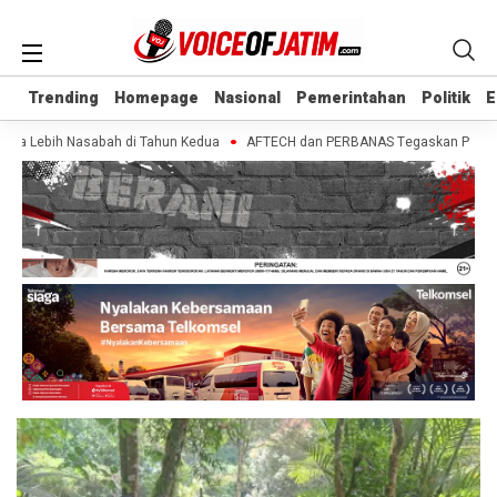
Trending
Trending
Homepage
Homepage
Nasional
Nasional
Pemerintahan
Pemerintahan
Politik
Politik
E
E
ta Lebih Nasabah di Tahun Kedua
AFTECH dan PERBANAS Tegaskan Pentingnya 