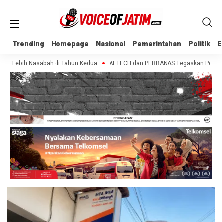
Trending
Trending
Homepage
Homepage
Nasional
Nasional
Pemerintahan
Pemerintahan
Politik
Politik
E
E
ta Lebih Nasabah di Tahun Kedua
AFTECH dan PERBANAS Tegaskan Pentingnya 