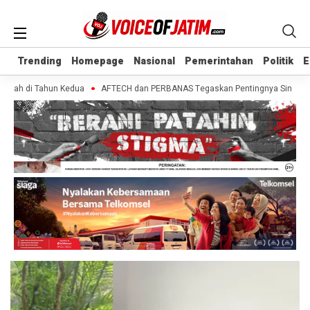
Trending
Trending
Homepage
Homepage
Nasional
Nasional
Pemerintahan
Pemerintahan
Politik
Politik
E
E
abah di Tahun Kedua
AFTECH dan PERBANAS Tegaskan Pentingnya Sinergi Bank