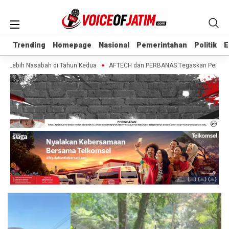
Trending
Trending
Homepage
Homepage
Nasional
Nasional
Pemerintahan
Pemerintahan
Politik
Politik
E
E
a Lebih Nasabah di Tahun Kedua
AFTECH dan PERBANAS Tegaskan Pentingnya S