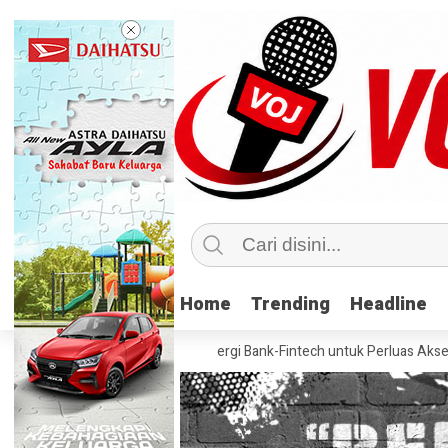
Home
Home
Trending
Trending
Headline
Headline
askan Pentingnya Sinergi Bank-Fintech untuk Perluas Akses Kredit Na