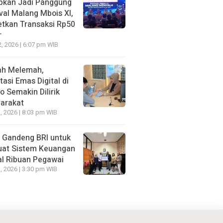
apkan Jadi Panggung
val Malang Mbois XI,
etkan Transaksi Rp50
r
2, 2026 | 6:07 pm WIB
ah Melemah,
tasi Emas Digital di
 Semakin Dilirik
arakat
, 2026 | 8:03 pm WIB
Gandeng BRI untuk
uat Sistem Keuangan
al Ribuan Pegawai
, 2026 | 3:30 pm WIB