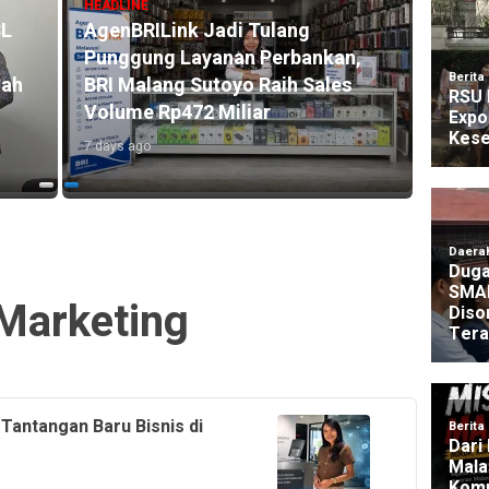
HEADLINE
SL
AgenBRILink Jadi Tulang
HEADLI
Punggung Layanan Perbankan,
BRI R
mah
BRI Malang Sutoyo Raih Sales
Akse
Volume Rp472 Miliar
104.2
7 days ago
5 days 
Marketing
Tantangan Baru Bisnis di