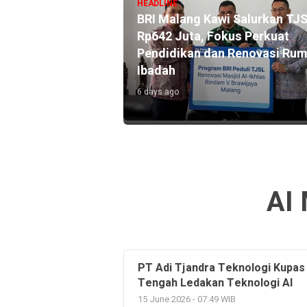
HEADLINE
ekarno Hatta Catat
BRI Malang Kawi Salurkan TJ
0 Miliar Lewat
Rp642 Juta, Fokus Perkuat
ink, Dekatkan
Pendidikan dan Renovasi Ru
an Masyarakat
Ibadah
6 days ago
AI 
PT Adi Tjandra Teknologi Kupas 
Tengah Ledakan Teknologi AI
15 June 2026 - 07:49 WIB