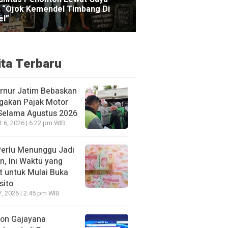
ita Terbaru
rnur Jatim Bebaskan
gakan Pajak Motor
 Selama Agustus 2026
 6, 2026 | 6:22 pm WIB
Perlu Menunggu Jadi
n, Ini Waktu yang
t untuk Mulai Buka
sito
7, 2026 | 2:45 pm WIB
ion Gajayana