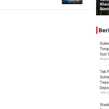
Ber
Gube
Tung
Ojol
August
Tak 
Sulta
Tepa
Depo
July 2
Stad