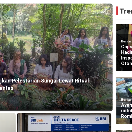
Tre
HEADLI
gkan Pelestarian Sungai Lewat Ritual
Guber
rantas
2026
2 days 