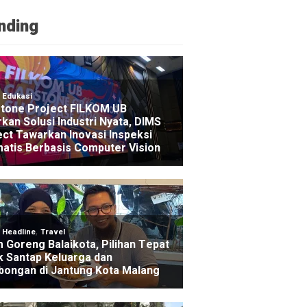
nding
NE
nur Jatim Bebaskan Tunggakan Pajak Motor Ojol Se
ago