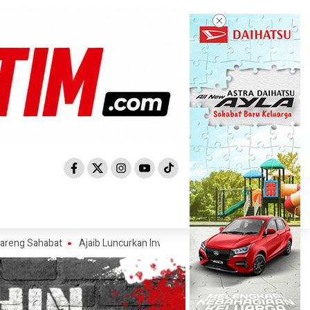
abat
Ajaib Luncurkan Investasi Saham AS, Ajak Investor Manfaatka