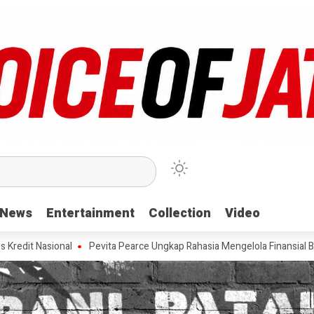
News
News
Entertainment
Entertainment
Collection
Collection
Video
Video
sional
Pevita Pearce Ungkap Rahasia Mengelola Finansial Bareng Sah