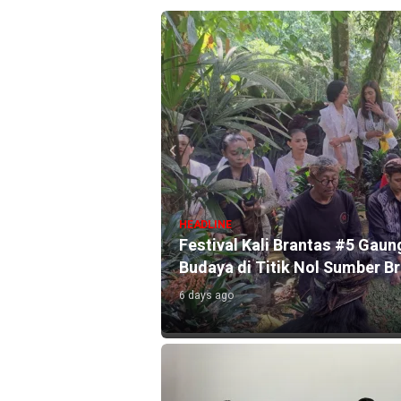
HEADLINE
l Selama Agustus
Festival Kali Brantas #5 Gaun
Budaya di Titik Nol Sumber B
6 days ago