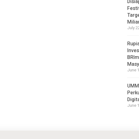
Disi
Festi
Targ
Milia
July 2
Rupi
Inves
BRImo
Masy
June 1
UMM 
Perk
Digit
June 1