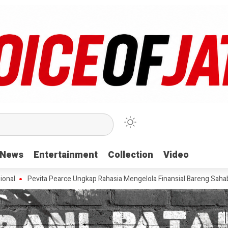
News
News
Entertainment
Entertainment
Collection
Collection
Video
Video
vita Pearce Ungkap Rahasia Mengelola Finansial Bareng Sahabat
Ajai