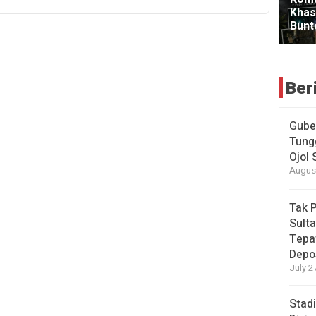
Ber
Gube
Tung
Ojol
August
Tak 
Sulta
Tepa
Depo
July 2
Stad