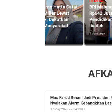
HEADLINE
ekarno Hatta Catat
BRI Malang Kawi Salurkan TJ
0 Miliar Lewat
Rp642 Juta, Fokus Perkuat
ink, Dekatkan
Pendidikan dan Renovasi Ru
an Masyarakat
Ibadah
5 days ago
AFKA
Mas Farud Resmi Jadi Presiden 
Nyalakan Alarm Kebangkitan Las
17 May 2026 - 23:40 WIB