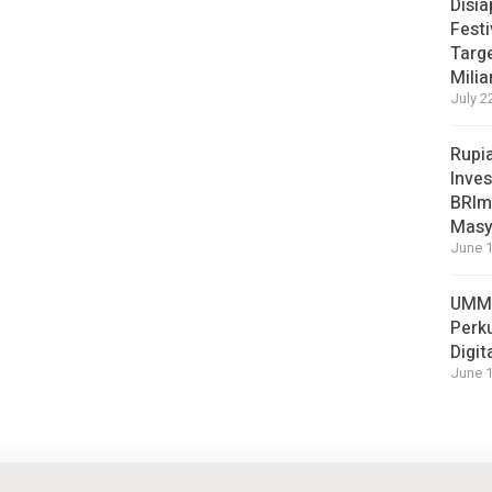
Disi
Festi
Targ
Milia
July 2
Rupi
Inves
BRImo
Masy
June 1
UMM 
Perk
Digit
June 1