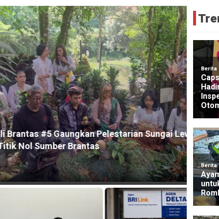
Tre
HEADLI
gkan Pelestarian Sungai Lewat Ritual
Guber
rantas
2026
1 day a