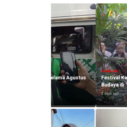
HEADLINE
l Selama Agustus
Festival Kali Brantas #5 Gaun
Budaya di Titik Nol Sumber B
5 days ago