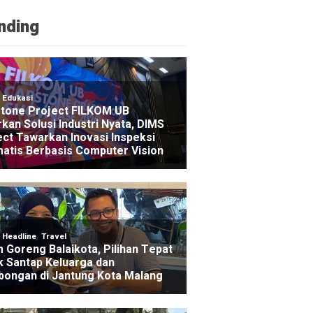
nding
NE
nur Jatim Bebaskan Tunggakan Pajak Motor Ojol Se
go