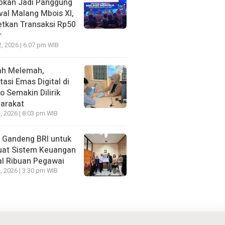
apkan Jadi Panggung
val Malang Mbois XI,
etkan Transaksi Rp50
r
2, 2026 | 6:07 pm WIB
ah Melemah,
tasi Emas Digital di
 Semakin Dilirik
arakat
, 2026 | 8:03 pm WIB
Gandeng BRI untuk
uat Sistem Keuangan
al Ribuan Pegawai
, 2026 | 3:30 pm WIB