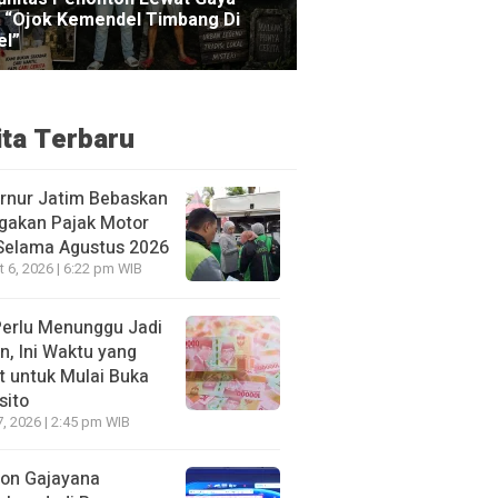
ita Terbaru
rnur Jatim Bebaskan
gakan Pajak Motor
 Selama Agustus 2026
 6, 2026 | 6:22 pm WIB
Perlu Menunggu Jadi
n, Ini Waktu yang
t untuk Mulai Buka
sito
7, 2026 | 2:45 pm WIB
ion Gajayana