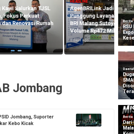
HEADLINE
SL
AgenBRILink Jadi Tulang
HEADLI
Punggung Layanan Perbankan,
BRI R
mah
BRI Malang Sutoyo Raih Sales
Akse
Volume Rp472 Miliar
104.2
6 days ago
4 days 
B Jombang
PSID Jombang, Suporter
kar Kebo Kicak