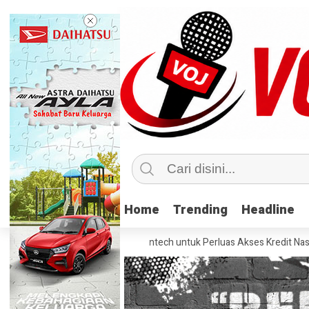
Home
Home
Trending
Trending
Headline
Headline
gnya Sinergi Bank-Fintech untuk Perluas Akses Kredit Nasional
Pe