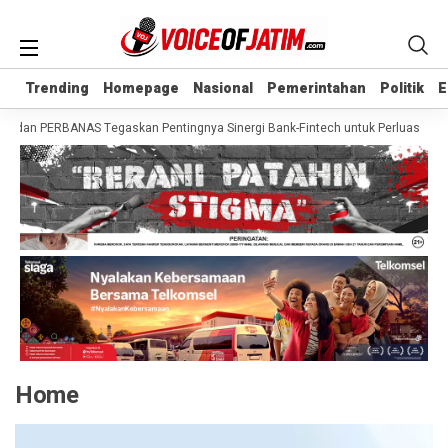
Trending
Trending
Homepage
Homepage
Nasional
Nasional
Pemerintahan
Pemerintahan
Politik
Politik
E
E
H dan PERBANAS Tegaskan Pentingnya Sinergi Bank-Fintech untuk Perluas Akses
Home